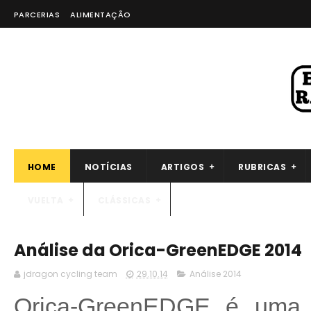
PARCERIAS
ALIMENTAÇÃO
HOME
NOTÍCIAS
ARTIGOS
RUBRICAS
VUELTA
CLÁSSICAS
Análise da Orica-GreenEDGE 2014
jdragon cycling team
29.10.14
Análise 2014
Orica-GreenEDGE é uma eq