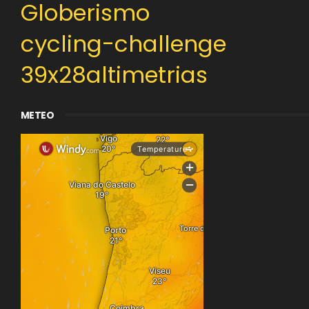
Globerismo
cycling-challenge
39x28altimetrias
METEO