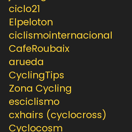
ciclo21
Elpeloton
ciclismointernacional
CafeRoubaix
arueda
CyclingTips
Zona Cycling
esciclismo
cxhairs (cyclocross)
Cyclocosm