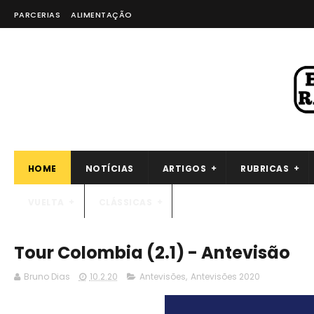
PARCERIAS
ALIMENTAÇÃO
HOME
NOTÍCIAS
ARTIGOS
RUBRICAS
VUELTA
CLÁSSICAS
Tour Colombia (2.1) - Antevisão
Bruno Dias
10.2.20
Antevisões
,
Antevisões 2020