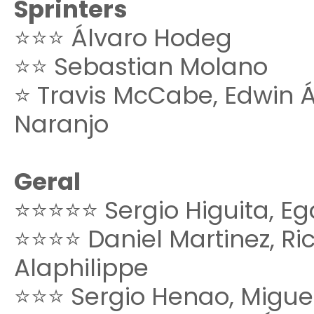
Sprinters
⭐⭐⭐ Álvaro Hodeg
⭐⭐ Sebastian Molano
⭐ Travis McCabe, Edwin Áv
Naranjo
Geral
⭐⭐⭐⭐⭐ Sergio Higuita, Eg
⭐⭐⭐⭐ Daniel Martinez, Ri
Alaphilippe
⭐⭐⭐ Sergio Henao, Miguel