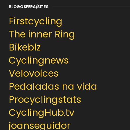
BLOGOSFERA/SITES
Firstcycling
The inner Ring
Bikeblz
Cyclingnews
Velovoices
Pedaladas na vida
Procyclingstats
CyclingHub.tv
joanseguidor