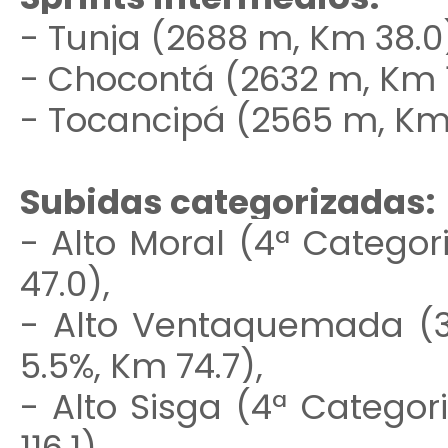
- Tunja (2688 m, Km 38.0
- Chocontá (2632 m, Km 1
- Tocancipá (2565 m, Km 
Subidas categorizadas:
- Alto Moral (4ª Categor
47.0),
- Alto Ventaquemada (3ª
5.5%, Km 74.7),
- Alto Sisga (4ª Categor