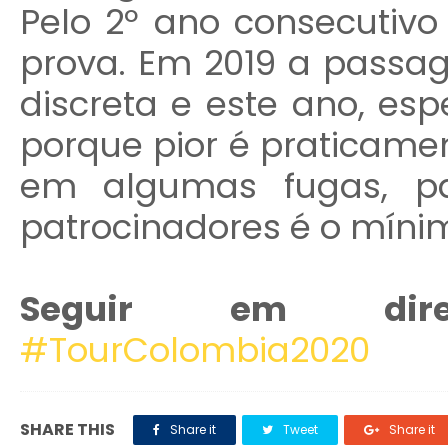
Pelo 2º ano consecutiv
prova. Em 2019 a passa
discreta e este ano, es
porque pior é praticamen
em algumas fugas, pa
patrocinadores é o míni
Seguir em dire
#TourColombia2020
SHARE THIS
Share it
Tweet
Share it