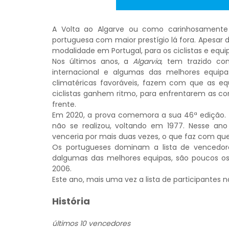
A Volta ao Algarve ou como carinhosamente 
portuguesa com maior prestígio lá fora. Apesar 
modalidade em Portugal, para os ciclistas e equi
Nos últimos anos, a
Algarvia
, tem trazido co
internacional e algumas das melhores equipas
climatéricas favoráveis, fazem com que as eq
ciclistas ganhem ritmo, para enfrentarem as co
frente.
Em 2020, a prova comemora a sua 46ª edição. A 
não se realizou, voltando em 1977. Nesse ano
venceria por mais duas vezes, o que faz com que s
Os portugueses dominam a lista de vencedore
dalgumas das melhores equipas, são poucos os 
2006.
Este ano, mais uma vez a lista de participantes n
História
últimos 10 vencedores