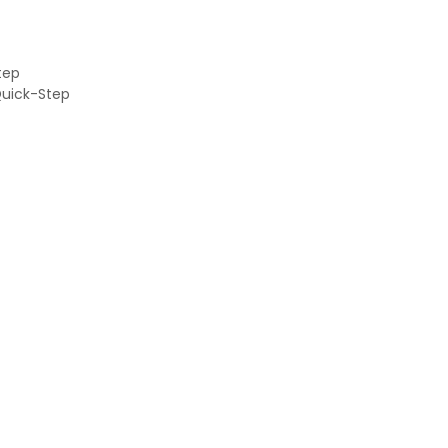
tep
uick-Step