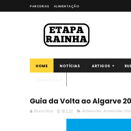
PARCERIAS
ALIMENTAÇÃO
HOME
NOTÍCIAS
ARTIGOS
RU
CLÁSSICAS
Guia da Volta ao Algarve 20
Bruno Dias
18.2.20
Antevisões
,
Antevisões 202