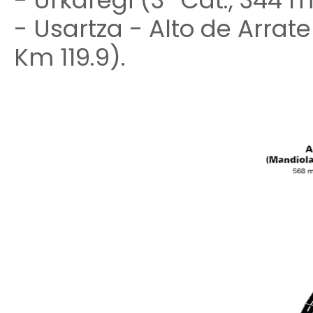
- Urkaregi (3ª Cat., 344 m
- Usartza - Alto de Arrate 
Km 119.9).