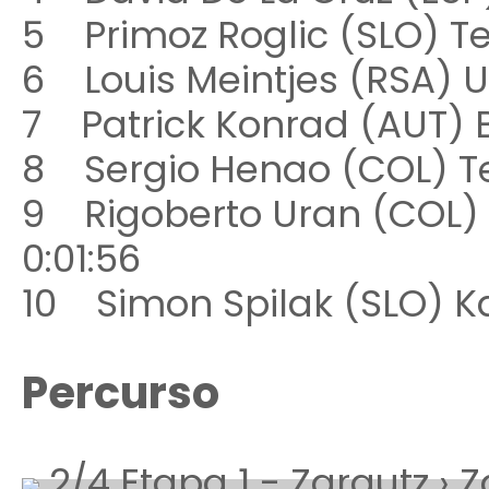
5 Primoz Roglic (SLO)
6 Louis Meintjes (RSA)
7 Patrick Konrad (AUT)
8 Sergio Henao (COL) 
9 Rigoberto Uran (COL
0:01:56
10 Simon Spilak (SLO) K
Percurso
2/4 Etapa 1 - Zarautz › Z