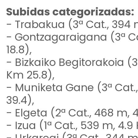
Subidas categorizadas:
- Trabakua (3ª Cat., 394 
- Gontzagaraigana (3ª Ca
18.8),
- Bizkaiko Begitorakoia (3
Km 25.8),
- Muniketa Gane (3ª Cat.
39.4),
- Elgeta (2ª Cat., 468 m, 
- Izua (1ª Cat., 539 m, 4.