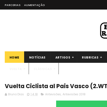
PARCERIAS
ALIMENTAÇÃO
HOME
NOTÍCIAS
ARTIGOS
RUBRICAS
VUELTA
CLÁSSICAS
Vuelta Ciclista al Pais Vasco (2.W
Bruno Dias
1.4.18
Antevisões
,
Antevisões 2018