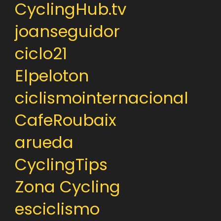
CyclingHub.tv
joanseguidor
ciclo21
Elpeloton
ciclismointernacional
CafeRoubaix
arueda
CyclingTips
Zona Cycling
esciclismo