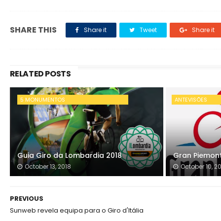
SHARE THIS
Share it
Tweet
Share it
RELATED POSTS
5 MONUMENTOS
ANTEVISÕES
Guia Giro da Lombardia 2018
Gran Piemont
October 13, 2018
October 10, 2
PREVIOUS
Sunweb revela equipa para o Giro d'Itália