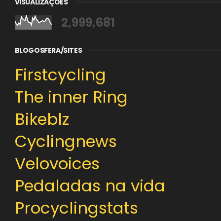
VISUALIZAÇÕES
2,999,681
BLOGOSFERA/SITES
Firstcycling
The inner Ring
Bikeblz
Cyclingnews
Velovoices
Pedaladas na vida
Procyclingstats