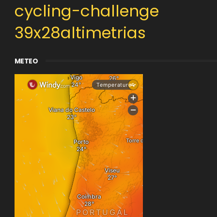
cycling-challenge
39x28altimetrias
METEO