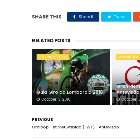
SHARE THIS
Share it
Tweet
RELATED POSTS
5 MONUMENTOS
ANTEVISÕES
Gran Piem
Guia Giro da Lombardia 2018
Antevisão
October 13, 2018
October 10
PREVIOUS
Omloop Het Nieuwsblad (1.WT) - Antevisão