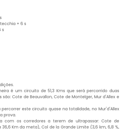
s
tecchia + 6 s
 s
dições.
meira é um circuito de 51,3 Kms que será percorrido duas
es são:
Cote de Beauvallon, Cote de Montelger, Mur d'Allex e
percorrer este circuito quase na totalidade, no Mur'd'Allex
a prova.
da com os corredores a terem de ultrapassar:
Cote de
 36,6 Km da meta), Col de la Grande Limite (3,6 km, 6,8 %,