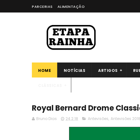
PARCERIAS
ALIMENTAÇÃO
HOME
NOTÍCIAS
ARTIGOS
RU
CLÁSSICAS
Royal Bernard Drome Classic
Bruno Dias
24.2.18
Antevisões
,
Antevisões 201