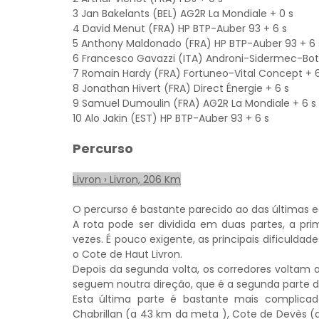
3 Jan Bakelants (BEL) AG2R La Mondiale + 0 s
4 David Menut (FRA) HP BTP-Auber 93 + 6 s
5 Anthony Maldonado (FRA) HP BTP-Auber 93 + 6 
6 Francesco Gavazzi (ITA) Androni-Sidermec-Bot
7 Romain Hardy (FRA) Fortuneo-Vital Concept + 6
8 Jonathan Hivert (FRA) Direct Énergie + 6 s
9 Samuel Dumoulin (FRA) AG2R La Mondiale + 6 s
10 Alo Jakin (EST) HP BTP-Auber 93 + 6 s
Percurso
Livron › Livron, 206 Km
O percurso é bastante parecido ao das últimas e
A rota pode ser dividida em duas partes, a pri
vezes. É pouco exigente, as principais dificuldad
o Cote de Haut Livron.
Depois da segunda volta, os corredores voltam a 
seguem noutra direção, que é a segunda parte d
Esta última parte é bastante mais complica
Chabrillan (a 43 km da meta ), Cote de Devès (a