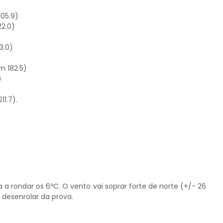
105.9)
22.0)
3.0)
m 182.5)
)
11.7).
 a rondar os 6ºC. O vento vai soprar forte de norte (+/- 26
 desenrolar da prova.