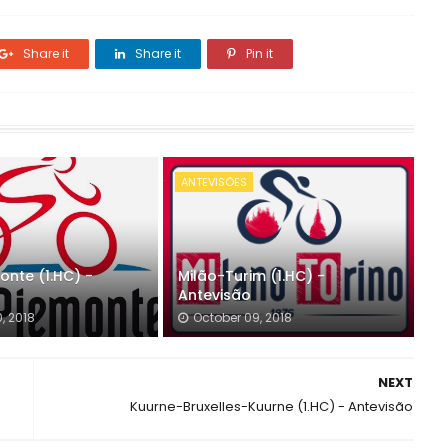
Share it
Share it
Pin it
ANTEVISÕES
onte (1.HC) -
Milão-Turim (1.HC) -
Antevisão
, 2018
October 09, 2018
NEXT
Kuurne-Bruxelles-Kuurne (1.HC) - Antevisão