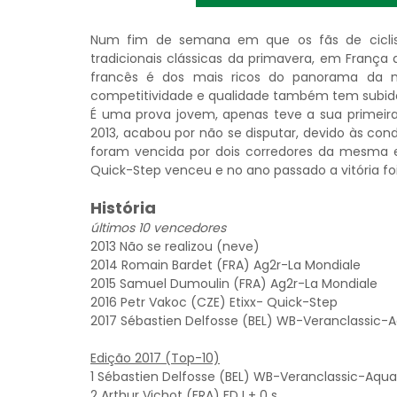
Num fim de semana em que os fãs de ciclis
tradicionais clássicas da primavera, em França 
francês é dos mais ricos do panorama da 
competitividade e qualidade também tem subido
É uma prova jovem, apenas teve a sua primeira
2013, acabou por não se disputar, devido às con
foram vencida por dois corredores da mesma eq
Quick-Step venceu e no ano passado a vitória foi
História
últimos 10 vencedores
2013 Não se realizou (neve)
2014 Romain Bardet (FRA) Ag2r-La Mondiale
2015 Samuel Dumoulin (FRA) Ag2r-La Mondiale
2016 Petr Vakoc (CZE) Etixx- Quick-Step
2017 Sébastien Delfosse (BEL) WB-Veranclassic-
Edição 2017 (Top-10)
1 Sébastien Delfosse (BEL) WB-Veranclassic-Aqua
2 Arthur Vichot (FRA) FDJ + 0 s