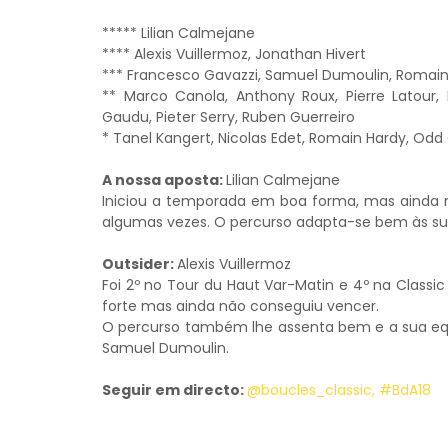
***** Lilian Calmejane
**** Alexis Vuillermoz, Jonathan Hivert
*** Francesco Gavazzi, Samuel Dumoulin, Romain 
** Marco Canola, Anthony Roux, Pierre Latour, 
Gaudu, Pieter Serry, Ruben Guerreiro
* Tanel Kangert, Nicolas Edet, Romain Hardy, Odd 
A nossa aposta:
Lilian Calmejane
Iniciou a temporada em boa forma, mas ainda n
algumas vezes. O percurso adapta-se bem às sua
Outsider:
Alexis Vuillermoz
Foi 2º no Tour du Haut Var-Matin e 4º na Class
forte mas ainda não conseguiu vencer.
O percurso também lhe assenta bem e a sua equi
Samuel Dumoulin.
Seguir em directo:
@boucles_classic,
#BdA18