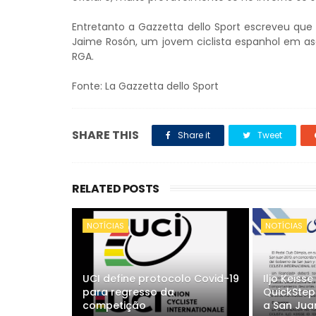
Entretanto a Gazzetta dello Sport escreveu qu
Jaime Rosón, um jovem ciclista espanhol em as
RGA.
Fonte: La Gazzetta dello Sport
SHARE THIS
Share it
Tweet
RELATED POSTS
NOTÍCIAS
NOTÍCIAS
UCI define protocolo Covid-19
Iljo Keiss
para regresso da
QuickStep
competição
a San Jua