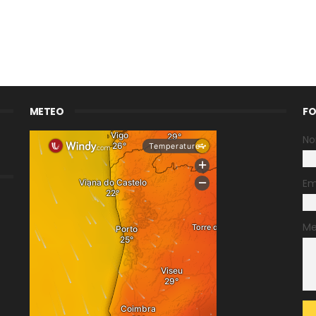
METEO
FO
N
Em
M