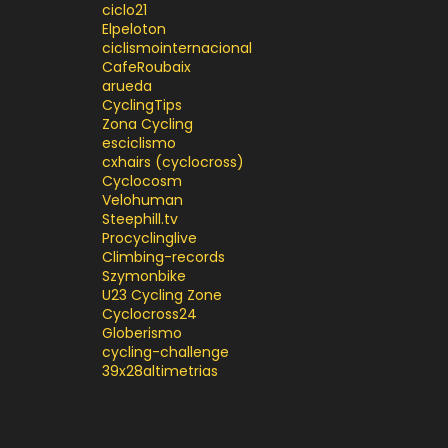
ciclo21
Elpeloton
ciclismointernacional
CafeRoubaix
arueda
CyclingTips
Zona Cycling
esciclismo
cxhairs (cyclocross)
Cyclocosm
Velohuman
Steephill.tv
Procyclinglive
Climbing-records
Szymonbike
U23 Cycling Zone
Cyclocross24
Globerismo
cycling-challenge
39x28altimetrias