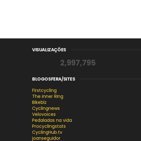
VISUALIZAÇÕES
2,997,795
BLOGOSFERA/SITES
Firstcycling
The inner Ring
Bikeblz
Cyclingnews
Velovoices
Pedaladas na vida
Procyclingstats
CyclingHub.tv
joanseguidor