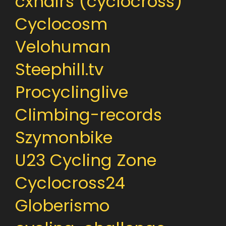
cxhairs (cyclocross)
Cyclocosm
Velohuman
Steephill.tv
Procyclinglive
Climbing-records
Szymonbike
U23 Cycling Zone
Cyclocross24
Globerismo