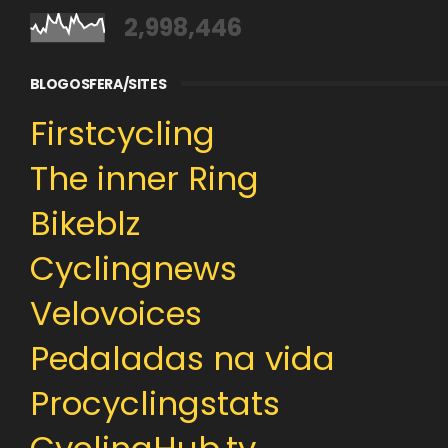
2,998,446
BLOGOSFERA/SITES
Firstcycling
The inner Ring
Bikeblz
Cyclingnews
Velovoices
Pedaladas na vida
Procyclingstats