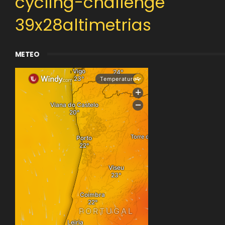
cycling-challenge
39x28altimetrias
METEO