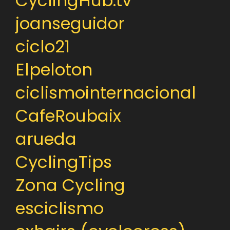
CyclingHub.tv
joanseguidor
ciclo21
Elpeloton
ciclismointernacional
CafeRoubaix
arueda
CyclingTips
Zona Cycling
esciclismo