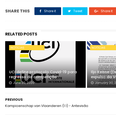
SHARE THIS
Share it
Tweet
Share it
RELATED POSTS
NOTÍCIAS
NOTÍCIAS
UCI define protocolo Covid-19 para
Iljo Keisse 
regresso da competição
expulso da V
June 20, 2020
January 30, 
PREVIOUS
Kampioenschap van Vlaanderen (1.1) - Antevisão