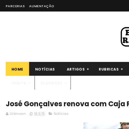
PARCERIAS
ALIMENTAÇÃO
HOME
NOTÍCIAS
ARTIGOS
RUBRICAS
VUELTA
CLÁSSICAS
José Gonçalves renova com Caja 
Unknown
18.9.15
Notícias