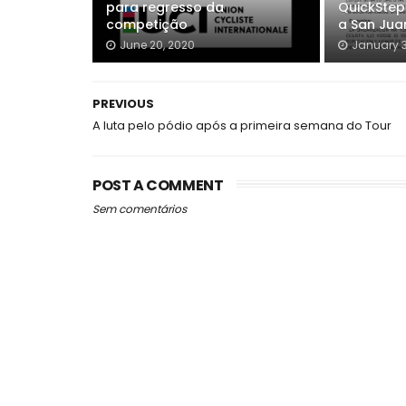
para regresso da
QuickStep
competição
a San Jua
June 20, 2020
January 3
PREVIOUS
A luta pelo pódio após a primeira semana do Tour
POST A COMMENT
Sem comentários