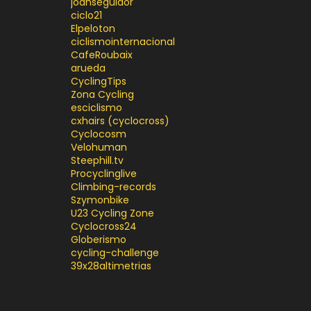
joanseguidor
ciclo21
Elpeloton
ciclismointernacional
CafeRoubaix
arueda
CyclingTips
Zona Cycling
esciclismo
cxhairs (cyclocross)
Cyclocosm
Velohuman
Steephill.tv
Procyclinglive
Climbing-records
Szymonbike
U23 Cycling Zone
Cyclocross24
Globerismo
cycling-challenge
39x28altimetrias