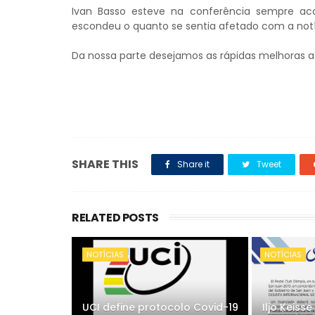
Ivan Basso esteve na conferência sempre a
escondeu o quanto se sentia afetado com a not
Da nossa parte desejamos as rápidas melhoras a 
SHARE THIS
Share it
Tweet
RELATED POSTS
NOTÍCIAS
NOTÍCIAS
UCI define protocolo Covid-19
Iljo Keiss