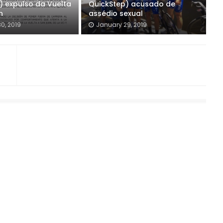
) expulso da Vuelta
QuickStep) acusado de
n
assédio sexual
0, 2019
January 29, 2019