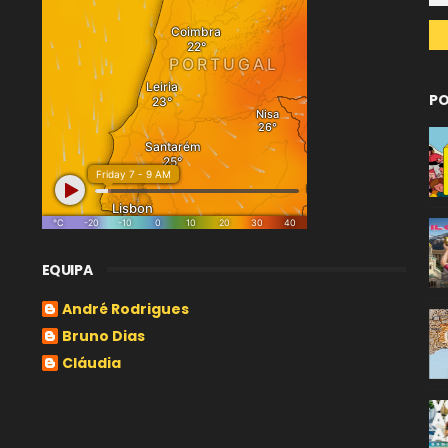
PO
EQUIPA
André Rodrigues
Bruno Dias
Cláudia