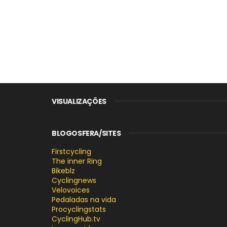
VISUALIZAÇÕES
BLOGOSFERA/SITES
Firstcycling
The inner Ring
Bikeblz
Cyclingnews
Velovoices
Pedaladas na vida
Procyclingstats
CyclingHub.tv