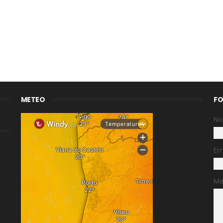
METEO
FO
N
Em
M