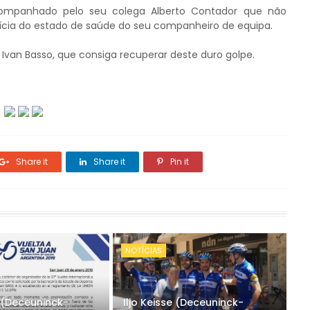
companhado pelo seu colega Alberto Contador que não
ícia do estado de saúde do seu companheiro de equipa.
Ivan Basso, que consiga recuperar deste duro golpe.
Share it
Share it
Pin it
NOTÍCIAS
e (Deceuninck-
Iljo Keisse (Deceuninck-