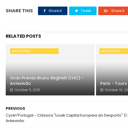
SHARE THIS
Share it
Tweet
Share it
RELATED POSTS
ANTEVISÕES
ANTEVISÕES
Gran Premio Bruno Beghelli (1.HC) -
Antevisão
Paris - Tours
October 11, 2015
October 10, 2
PREVIOUS
Cyclin'Portugal - Clássica "Loulé Capital Europeia do Desporto" (1.
Antevisão