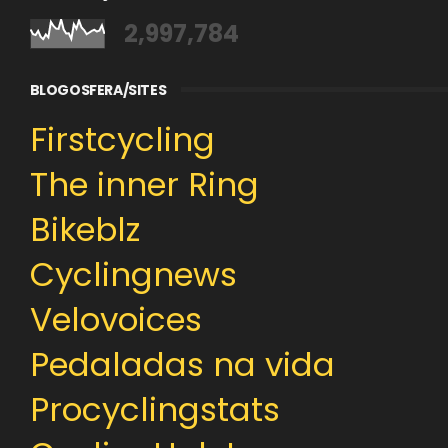
2,997,784
BLOGOSFERA/SITES
Firstcycling
The inner Ring
Bikeblz
Cyclingnews
Velovoices
Pedaladas na vida
Procyclingstats