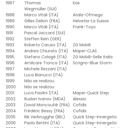
1987
Thomas
Kas
Wegmüller
(SUI)
1988
Marco Vitali
(ITA)
Atala-Ofmega
1989
Gilles Delion
(FRA)
Helvetia-La Suisse
1990
Marco Vitali
(ITA)
Frank-Toyo
1991
Pascal Jaccard
(SUI)
1992
Steffen Rein
(GER)
1993
Roberto Caruso
(ITA)
ZG Mobili
1994
Andrea Chiurato
(ITA)
Mapei-CLAS
1995
Stefano Colagè
(ITA)
ZG Mobili-Selle Italia
1996
Amilcare Tronca
(ITA)
Scrigno-Blue Storm
1997
Michele Rezzani
(ITA)
1998
Luca Bianucci
(ITA)
1999
Não se realizou
2000
Não se realizou
2001
Luca Paolini
(ITA)
Mapei-Quick Step
2002
Ruslan Ivanov
(MDA)
Alessio
2003
David Moncoutié
(FRA)
Cofidis
2004
Frédéric Bessy
(FRA)
Cofidis
2005
Rik Verbrugghe
(BEL)
Quick Step-Innergetic
2006
Paolo Bettini
(ITA)
Quick Step-Innergetic