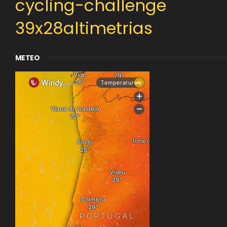
cycling-challenge
39x28altimetrias
METEO