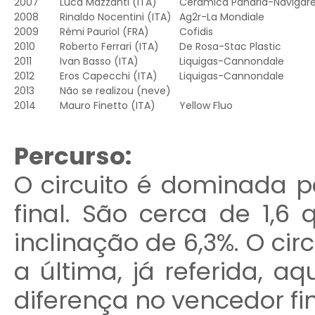
2007
Luca Mazzanti
(ITA)
Ceramica Panaria-Navigar
2008
Rinaldo Nocentini
(ITA)
Ag2r-La Mondiale
2009
Rémi Pauriol
(FRA)
Cofidis
2010
Roberto Ferrari
(ITA)
De Rosa-Stac Plastic
2011
Ivan Basso
(ITA)
Liquigas-Cannondale
2012
Eros Capecchi
(ITA)
Liquigas-Cannondale
2013
Não se realizou (neve)
2014
Mauro Finetto
(ITA)
Yellow Fluo
Percurso:
O circuito é dominada pe
final. São cerca de 1,
inclinação de 6,3%. O cir
a última, já referida, a
diferença no vencedor fin