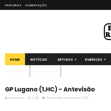
PARCERIAS
ALIMENTAÇÃO
HOME
NOTÍCIAS
ARTIGOS
RUBRICAS
VUELTA
CLÁSSICAS
GP Lugano (1.HC) - Antevisão
Bruno Dias
1.3.15
Antevisões
,
Antevisões 2015