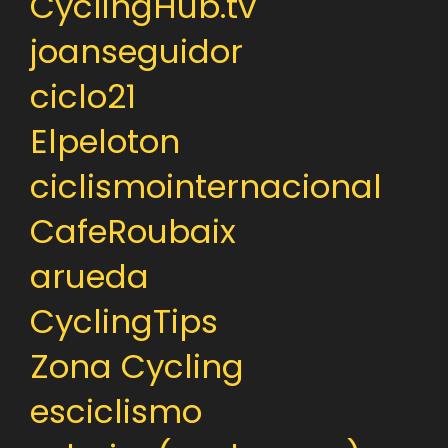
CyclingHub.tv
joanseguidor
ciclo21
Elpeloton
ciclismointernacional
CafeRoubaix
arueda
CyclingTips
Zona Cycling
esciclismo