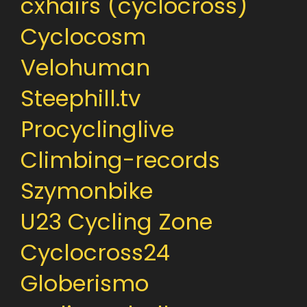
cxhairs (cyclocross)
Cyclocosm
Velohuman
Steephill.tv
Procyclinglive
Climbing-records
Szymonbike
U23 Cycling Zone
Cyclocross24
Globerismo