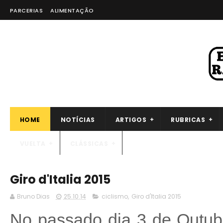
PARCERIAS
ALIMENTAÇÃO
HOME
NOTÍCIAS
ARTIGOS
RUBRICAS
VUELTA
CLÁSSICAS
Giro d'Italia 2015
Bruno Dias
25.10.14
ciclismo
,
Giro d'Italia 2015
No passado dia 3 de Outubr