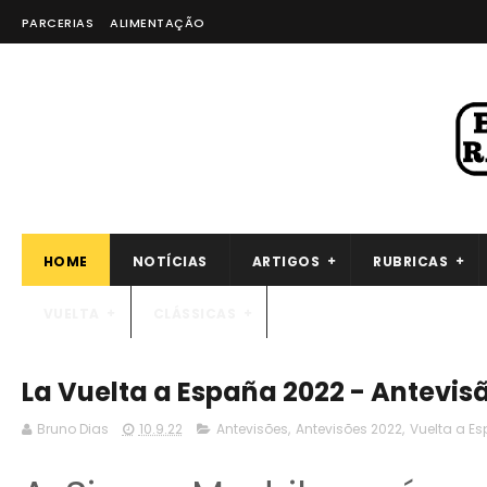
PARCERIAS
ALIMENTAÇÃO
HOME
NOTÍCIAS
ARTIGOS
RUBRICAS
VUELTA
CLÁSSICAS
La Vuelta a España 2022 - Antevis
Bruno Dias
10.9.22
Antevisões
,
Antevisões 2022
,
Vuelta a E