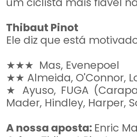
um ciclista mais fiável 
Thibaut Pinot
Ele diz que está motivado
★★★
Mas, Evenepoel
★
★ Almeida, O'Connor, L
★ Ayuso, FUGA (Carapaz,
Mader, Hindley, Harper, So
A nossa aposta:
Enric M