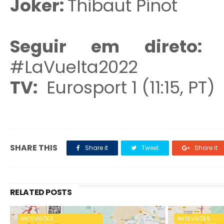
Joker:
Thibaut Pinot
Seguir em direto
#LaVuelta2022
TV:
Eurosport 1 (11:15, PT)
SHARE THIS
Share it
Tweet
Share it
RELATED POSTS
ANTEVISÕES
ANTEVISÕES