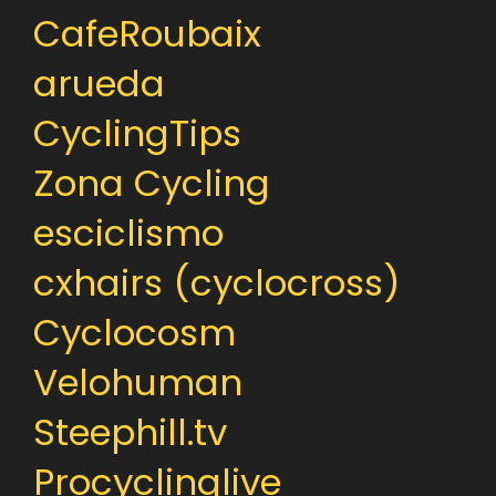
CafeRoubaix
arueda
CyclingTips
Zona Cycling
esciclismo
cxhairs (cyclocross)
Cyclocosm
Velohuman
Steephill.tv
Procyclinglive