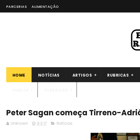
PARCERIAS
ALIMENTAÇÃO
HOME
NOTÍCIAS
ARTIGOS
RUBRICAS
VUELTA
CLÁSSICAS
Peter Sagan começa Tirreno-Adriá
Unknown
9.3.17
Notícias