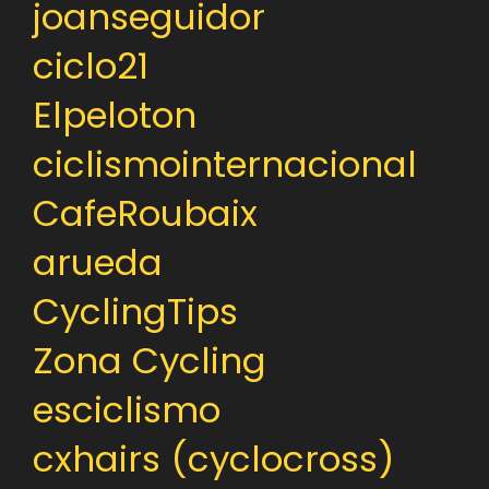
joanseguidor
ciclo21
Elpeloton
ciclismointernacional
CafeRoubaix
arueda
CyclingTips
Zona Cycling
esciclismo
cxhairs (cyclocross)