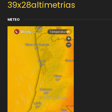
39x28altimetrias
METEO