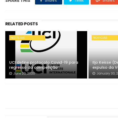
SHARE THIS
Share it
Tweet
Share it
RELATED POSTS
NOTÍCIAS
NOTÍCIAS
UCI define protocolo Covid-19 para
Iljo Keisse 
regresso da competição
expulso da V
June 20, 2020
January 30, 