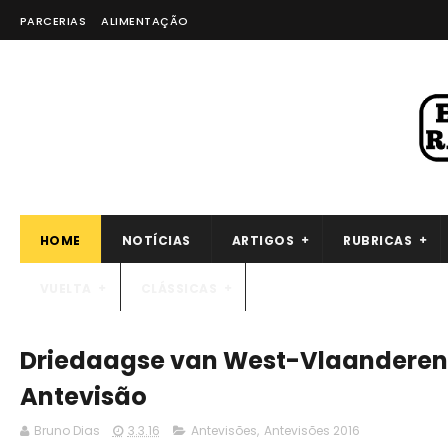
PARCERIAS
ALIMENTAÇÃO
HOME
NOTÍCIAS
ARTIGOS
RUBRICAS
VUELTA
CLÁSSICAS
Driedaagse van West-Vlaanderen [3
Antevisão
Bruno Dias
3.3.16
Antevisões
,
Antevisões 2016