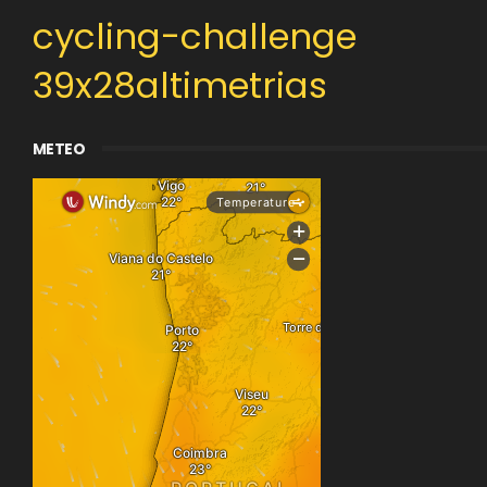
cycling-challenge
39x28altimetrias
METEO