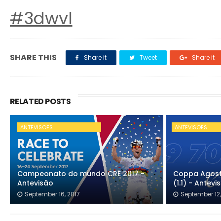
#3dwvl
SHARE THIS
Share it
Tweet
Share it
RELATED POSTS
ANTEVISÕES
ANTEVISÕES
Campeonato do mundo CRE 2017 -
Coppa Agosto
Antevisão
(1.1) - Antevi
September 16, 2017
September 12,