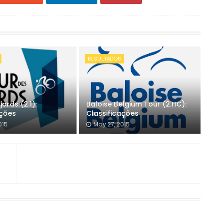
RESULTADOS
jords (2.1):
Baloise Belgium Tour (2.HC):
ações
Classificações
015
May 27, 2015