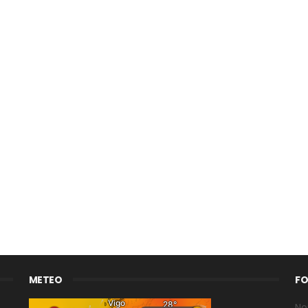
METEO
FO
N