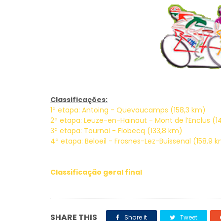
Classificações:
1ª etapa: Antoing - Quevaucamps (158,3 km)
2ª etapa: Leuze-en-Hainaut - Mont de l’Enclus (
3ª etapa: Tournai - Flobecq (133,8 km)
4ª etapa: Beloeil - Frasnes-Lez-Buissenal (158,9 
Classificação geral final
SHARE THIS
Share it
Tweet