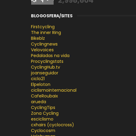
2,998,604
BLOGOSFERA/SITES
Firstcycling
The inner Ring
Bikeblz
Cyclingnews
Velovoices
Pedaladas na vida
Procyclingstats
CyclingHub.tv
joanseguidor
ciclo21
Elpeloton
ciclismointernacional
CafeRoubaix
arueda
CyclingTips
Zona Cycling
esciclismo
cxhairs (cyclocross)
Cyclocosm