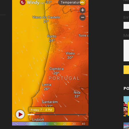
Em
M
PO