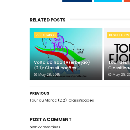
RELATED POSTS
RESULTADOS
RESULTADOS
Volta ao Irão (Azerbeijão)
Tour des F
(2.1): Classificações
Classific
May 28, 2015
May 28, 2
PREVIOUS
Tour du Maroc (2.2): Classificaões
POST A COMMENT
Sem comentários