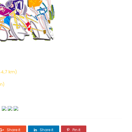
144,7 km)
km)
Share it
Share it
Pin it