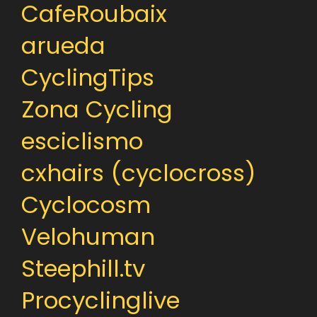
CafeRoubaix
arueda
CyclingTips
Zona Cycling
esciclismo
cxhairs (cyclocross)
Cyclocosm
Velohuman
Steephill.tv
Procyclinglive