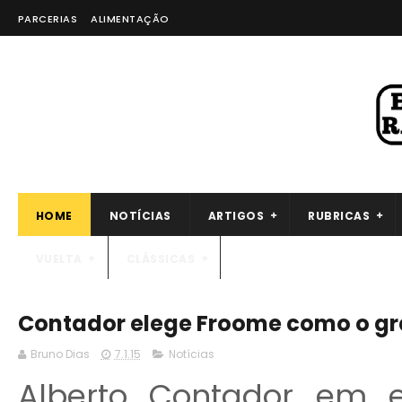
PARCERIAS
ALIMENTAÇÃO
HOME
NOTÍCIAS
ARTIGOS
RUBRICAS
VUELTA
CLÁSSICAS
Contador elege Froome como o gr
Bruno Dias
7.1.15
Notícias
Alberto Contador em 