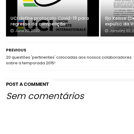
UCI define protocolo Covid-19 para
Iljo Keisse 
regresso da competição
expulso da V
June 20, 2020
January 30, 
PREVIOUS
20 questões 'pertinentes' colocadas aos nossos colaboradores
sobre a temporada 2015!
POST A COMMENT
Sem comentários