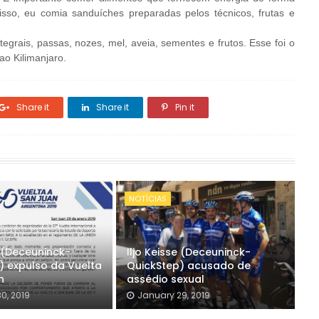
sso, eu comia sanduíches preparadas pelos técnicos, frutas e
egrais, passas, nozes, mel, aveia, sementes e frutos. Esse foi o
ao Kilimanjaro.
Share it
Share it
Pin it
NOTÍCIAS
e (Deceuninck-
Iljo Keisse (Deceuninck-
) expulso da Vuelta
QuickStep) acusado de
n
assédio sexual
0, 2019
January 29, 2019