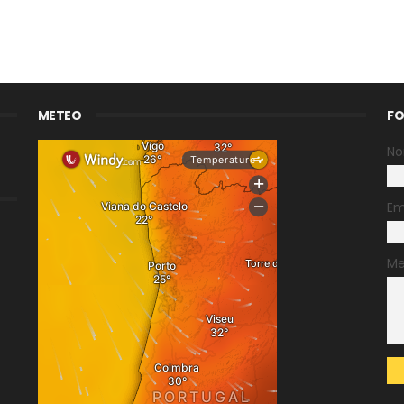
METEO
FO
N
Em
M