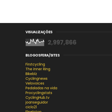
VISUALIZAÇÕES
2,997,866
BLOGOSFERA/SITES
Firstcycling
The inner Ring
Bikeblz
Cyclingnews
Velovoices
Pedaladas na vida
Procyclingstats
CyclingHub.tv
joanseguidor
ciclo21
Elpeloton