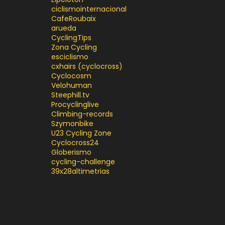
ciclismointernacional
CafeRoubaix
arueda
CyclingTips
Zona Cycling
esciclismo
cxhairs (cyclocross)
Cyclocosm
Velohuman
Steephill.tv
Procyclinglive
Climbing-records
Szymonbike
U23 Cycling Zone
Cyclocross24
Globerismo
cycling-challenge
39x28altimetrias