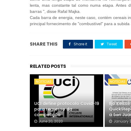
lenta, mas constante tal como numa etapa. Antes di
barras ", disse Rafal Majka.
Cada barra de energia, neste caso, contém cereais int
principal fornecimento de "combustível" para a subida 
SHARE THIS
Share it
Tweet
RELATED POSTS
NOTÍCIAS
NOTÍCIAS
UCI define protocolo Covid-19
Iljo Keiss
para regresso da
QuickStep
competição
a San Jua
June 20, 2020
January 3