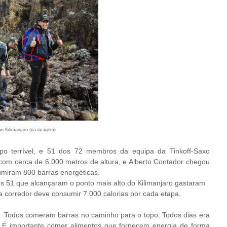
ao Kilimanjaro (na imagem)
po terrível, e 51 dos 72 membros da equipa da Tinkoff-Saxo
, com cerca de 6.000 metros de altura, e Alberto Contador chegou
sumiram 800 barras energéticas.
 os 51 que alcançaram o ponto mais alto do Kilimanjaro gastaram
a corredor deve consumir 7.000 calorias por cada etapa.
a. Todos comeram barras no caminho para o topo. Todos dias era
 É importante comer alimentos que fornecem energia de forma