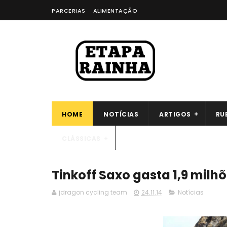
PARCERIAS
ALIMENTAÇÃO
HOME
NOTÍCIAS
ARTIGOS
RU
CLÁSSICAS
Tinkoff Saxo gasta 1,9 milhõ
jdragon cycling team
24.11.14
Notícias